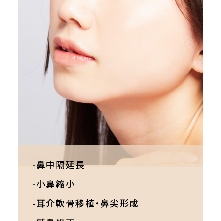
-鼻中隔延長
-小鼻縮小
-耳介軟骨移植・鼻尖形成