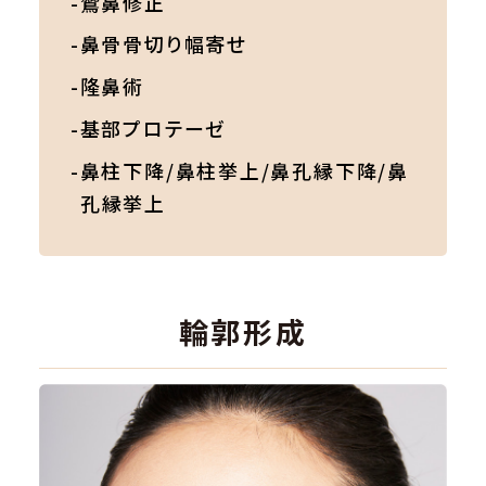
-鷲鼻修正
-鼻骨骨切り幅寄せ
-隆鼻術
-基部プロテーゼ
-鼻柱下降/鼻柱挙上/鼻孔縁下降/鼻
孔縁挙上
輪郭形成