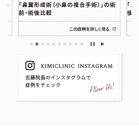
の術
「二重切開（眼瞼下垂手術）」の術前・術
「鼻
後比較
る
この症例を詳しく見る