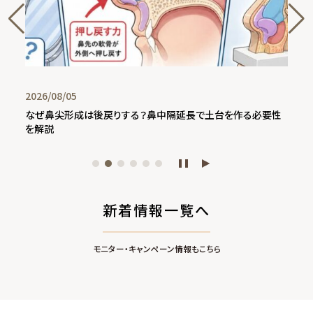
6/08/05
2026/0
鼻尖形成は後戻りする？鼻中隔延長で土台を作る必要性
９月、１
説
新着情報一覧へ
モニター・キャンペーン情報もこちら