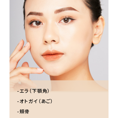
-エラ（下顎角）
-オトガイ（あご）
-頬骨