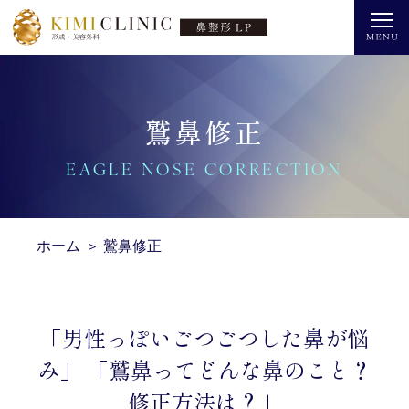
鷲鼻修正
EAGLE NOSE CORRECTION
ホーム
＞
鷲鼻修正
「男性っぽいごつごつした鼻が悩
み」 「鷲鼻ってどんな鼻のこと？
修正方法は？」