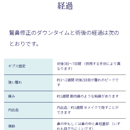
経過
鷲鼻修正のダウンタイムと術後の経過は次の
とおりです。
術後3日～7日間 （併用する手術により異
ギプス固定
なります）
約1〜2週間 術後2日目が腫れのピークで
強い腫れ
す
痛み
約1週間 筋肉痛のような鈍痛があります
内出血：約1週間 ※メイクで隠すことが
内出血
できます
鼻の中もしくは鼻の中と鼻柱基部 （いず
傷跡
れも目立ちにくいです）