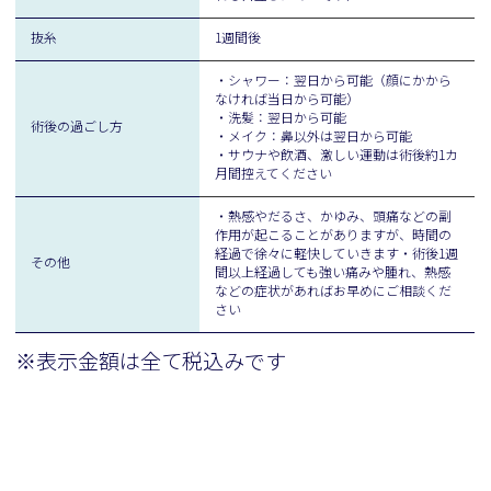
抜糸
1週間後
・シャワー：翌日から可能（顔にかから
なければ当日から可能）
・洗髪：翌日から可能
術後の過ごし方
・メイク：鼻以外は翌日から可能
・サウナや飲酒、激しい運動は術後約1カ
月間控えてください
・熱感やだるさ、かゆみ、頭痛などの副
作用が起こることがありますが、時間の
経過で徐々に軽快していきます・術後1週
その他
間以上経過しても強い痛みや腫れ、熱感
などの症状があればお早めにご相談くだ
さい
※表示金額は全て税込みです