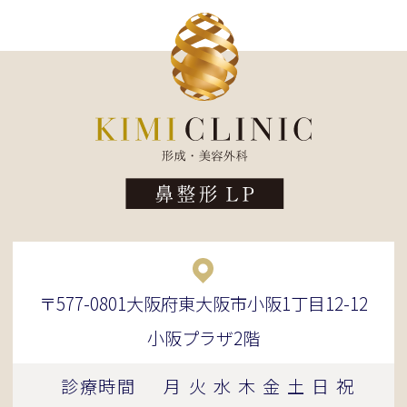
〒577-0801大阪府東大阪市小阪1丁目12-12
小阪プラザ2階
診療時間
月
火
水
木
金
土
日
祝