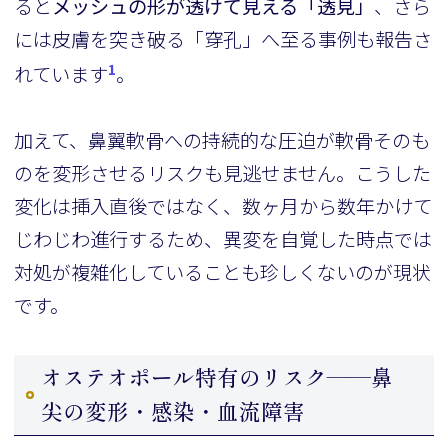
ると
メッシュの形が透けて見える「透見」
、さら
には皮膚を突き破る「穿孔」へ至る事例も報告さ
1
れています
。
加えて、鼻翼軟骨への持続的な圧迫が軟骨そのも
のを変形させるリスクも見逃せません。こうした
変化は挿入直後ではなく、数ヶ月から数年かけて
じわじわ進行するため、異変を自覚した時点では
対処が複雑化していることも珍しくないのが現状
です。
オステオポール特有のリスク——鼻
尖の変形・感染・血流障害