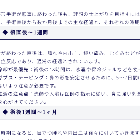
整形手術が無事に終わった後も、理想の仕上がりを目指すに
は、手術直後から数か月後までの主な経過と、それぞれの時期
◆ 術直後〜1週間
術が終わった直後は、腫れや内出血、鈍い痛み、むくみなど
炎症反応であり、通常の経過とされています。
冷却が最優先
：術後の48時間は、氷嚢や保冷ジェルなどを使
ギプス・テーピング
：鼻の形を安定させるために、5〜7日間
ないよう注意が必要です。
生活の注意点
：洗顔や入浴は医師の指示に従い、鼻に強い刺
を心がけてください。
◆ 術後1週間〜1ヶ月
の時期になると、目立つ腫れや内出血は徐々に引いていきます