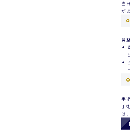
当
が
鼻
手
手
は