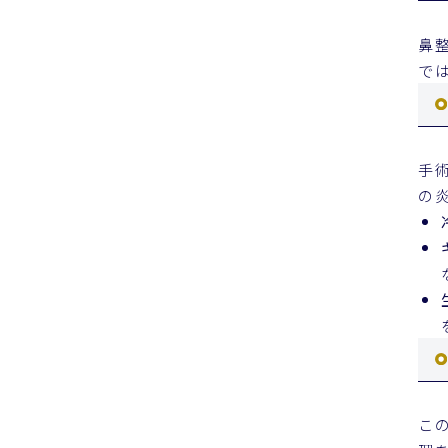
鼻
で
手
の
こ