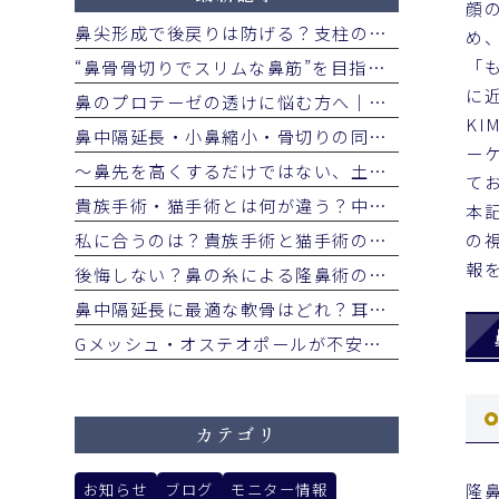
顔
鼻尖形成で後戻りは防げる？支柱の有無による違いと経過を解説
め
「
“鼻骨骨切りでスリムな鼻筋”を目指した鼻整形
に
鼻のプロテーゼの透けに悩む方へ｜自家組織への入れ替えとリスクを医師が解説
KI
鼻中隔延長・小鼻縮小・骨切りの同時施術｜3つの注意点とダウンタイム
ー
～鼻先を高くするだけではない、土台から整える鼻整形～
て
貴族手術・猫手術とは何が違う？中顔面の立体感と鼻唇角を変える2つのアプローチをわかりやすく解説
本
私に合うのは？貴族手術と猫手術の違いと口元の突出を改善する選び方
の
報
後悔しない？鼻の糸による隆鼻術の限界と将来の手術への悪影響
鼻中隔延長に最適な軟骨はどれ？耳介・鼻中隔・肋軟骨の特性と選び方を徹底比較
Gメッシュ・オステオポールが不安な方へ｜リスクと他の鼻整形との比較
カテゴリ
お知らせ
ブログ
モニター情報
隆