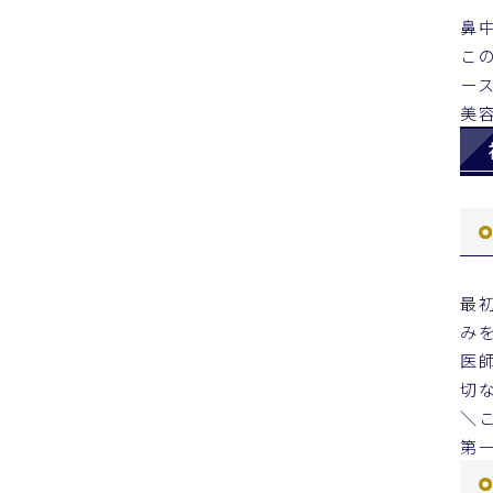
鼻
こ
ー
美
最
み
医
切
＼
第