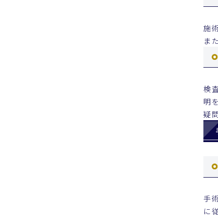
施
ま
検
明
疑
手
に