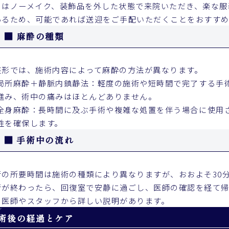
日はノーメイク、装飾品を外した状態で来院いただき、楽な服
あるため、可能であれば送迎をご手配いただくことをおすすめ
■ 麻酔の種類
整形では、施術内容によって麻酔の方法が異なります。
局所麻酔＋静脈内鎮静法：軽度の施術や短時間で完了する手
進み、術中の痛みはほとんどありません。
全身麻酔：長時間に及ぶ手術や複雑な処置を伴う場合に使用
性を確保します。
■ 手術中の流れ
術の所要時間は施術の種類により異なりますが、おおよそ30
術が終わったら、回復室で安静に過ごし、医師の確認を経て帰
、医師やスタッフから詳しい説明があります。
術後の経過とケア