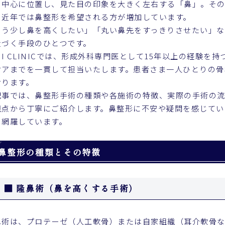
の中心に位置し、見た目の印象を大きく左右する「鼻」。その
、近年では鼻整形を希望される方が増加しています。
もう少し鼻を高くしたい」「丸い鼻先をすっきりさせたい」な
近づく手段のひとつです。
MI CLINICでは、形成外科専門医として15年以上の経験
ケアまでを一貫して担当いたします。患者さま一人ひとりの骨
おります。
記事では、鼻整形手術の種類や各施術の特徴、実際の手術の流
視点から丁寧にご紹介します。鼻整形に不安や疑問を感じてい
を網羅しています。
鼻整形の種類とその特徴
■ 隆鼻術（鼻を高くする手術）
鼻術は、プロテーゼ（人工軟骨）または自家組織（耳介軟骨な