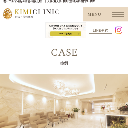
「唇ヒアルロン酸」の術前・術後比較｜｜大阪・東大阪・奈良の形成外科専門医・名医
MENU
LINE予約
CASE
症例