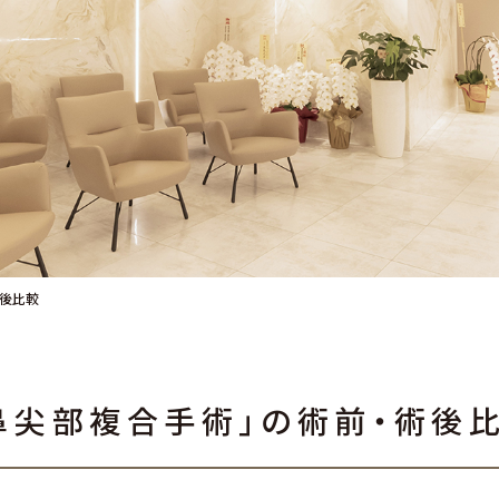
術後比較
鼻尖部複合手術」の術前・術後