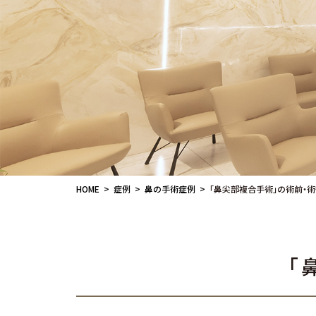
HOME
症例
鼻の手術症例
「鼻尖部複合手術」の術前・
「