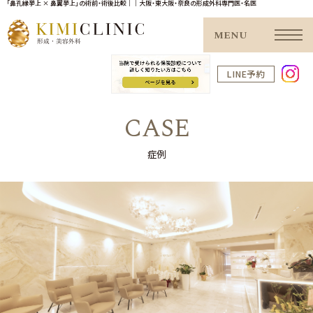
「鼻孔縁挙上 × 鼻翼挙上」の術前・術後比較｜｜大阪・東大阪・奈良の形成外科専門医・名医
MENU
LINE予約
CASE
症例